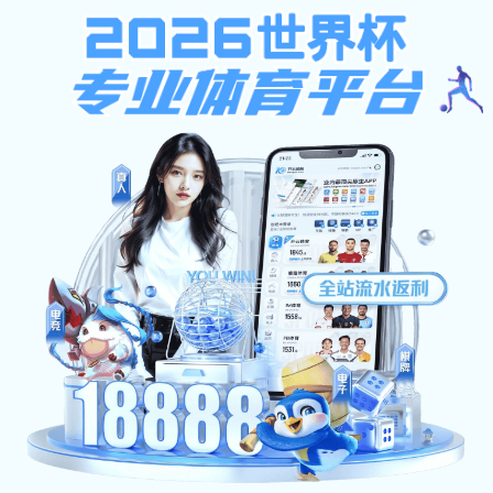
注册入口
乐竞网页版官网
· 体育观看
更便捷
连接你的赛事视野，打造球迷专属的数字主场。
乐竞网页
版官网网页版
提供多终端支持、高清视频、 实时比分与赛
事推荐，让你随时随地畅享体育内容。
网页端入口