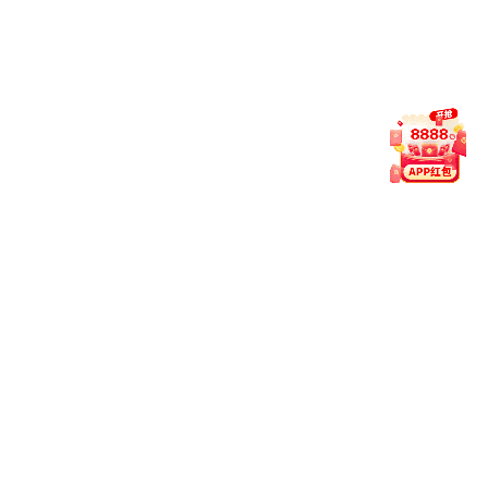
章。
最后，尽管外界对其表现仍抱有高度关注，但对于目前专注
于集体荣誉这一方向而言，无疑是最明智选择。当所有人朝
着同一个目标迈进时，相信这个充满潜力的新阵容一定会给
我们带来惊喜，并再次冲击更高荣誉。
总结：
综上所述，哈登在生涯第18个赛季所表达出的“无自尊心只求
胜利”的理念，不仅反映了他的成熟，也展示了他作为领导者
应有的大气与宽容。在现代篮球运动中，更加强调的是团队
合作和相互信任，每位成员为了共同目标付出努力，这才是
实现长期成功的不二法门。
面对未来，不论挑战何其艰巨，只要全队上下齐心协力，就
一定能够创造属于他们的新辉煌。而这种勇敢面对变化、不
畏艰难险阻的人生态度，也将成为更多年轻运动员学习和效