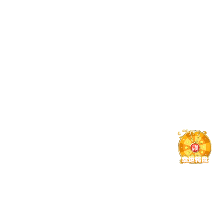
3、自我价值观的转变
进入职业生涯后期，许多运动员会面临自我价值观念发生变
化的问题。对于哈登来说，这种转变尤为明显。在年轻时，
他可能更多关注个人成就，如得分、助攻等数据。而随着年
龄增长，他开始意识到真正重要的是如何为球队做出贡献，
以及如何培养新一代优秀球员。
这种价值观转变并非一蹴而就，而是在不断经历失败与成功
后逐渐形成。尤其是在一些关键赛事中，当未能如愿以偿
时，哈登入木三分地思考自己真正想要达成的目标。他发
现，比起个人荣誉，更重要的是能否带领队伍走向成功，这
才是一个伟大运动员应有之姿。
因此，在第18个赛季开幕之际，他明确表示，将全心投入到
球队建设中去，不再过于追求那些看似耀眼的数据，而是致
力于创造一个良好的竞争环境，让所有人都有机会成长、进