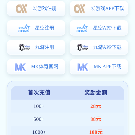
首页
体育快讯
正文
在职业生涯的第18个赛季，篮球明星哈登坦言自己已经没有
了自尊心，只希望能够为球队的胜利贡献力量。这一表态不
仅反映了他对个人荣誉的淡然，更显示了他对团队胜利的渴
望。在这篇文章中，我们将从四个方面深入探讨哈登这一表
态背后的深层意义，包括他的职业生涯回顾、团队精神的重
要性、自我价值观的转变以及未来展望。通过这些分析，可
以更全面地理解哈登作为球员和领袖所展现出的成熟与智
慧。
1、哈登的职业生涯回顾
哈登自进入NBA以来，一直是联盟中的顶尖球员。他以出色
的得分能力和独特的比赛风格著称，多次获得得分王和MVP
奖项。然而，随着岁月流逝，身体状态难免受到影响，这使