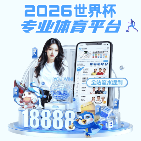
注册入口
乐竞网页版官网
· 体育观看
更便捷
连接你的赛事视野，打造球迷专属的数字主场。
乐竞网页
版官网网页版
提供多终端支持、高清视频、 实时比分与赛
事推荐，让你随时随地畅享体育内容。
网页端入口