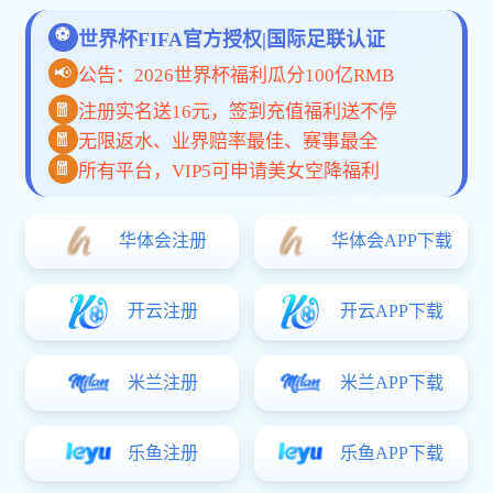
下载APP
浙江队感恩卡内达辛勤付出祝福未来一
切顺利
2026-06-16 02:20
阅读 32 次