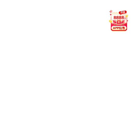
总结：
综上所述，“浙江队感恩卡内达辛勤付出祝福未来一切顺利”
这个主题涵盖了众多方面，无论是从执教成就、对球员成长
的重要性、到战术提升整体实力，再到精神财富与未来展
望，每一部分都展示出了这位优秀教练对俱乐部深远影响。
我们相信，在他的引导下， 浙江 队 将继续蓬勃发展，实现
新的高度。
A一路走来，有过欢笑，有过泪水，但正是这些经历铸造了
今天充满希望与激情 的 球 队 。期待 江苏 队 向着更高目标
奋勇前行，同时也衷心祝福 卡 内 达 在今后的职业生涯中，
一切顺利！
分享到：