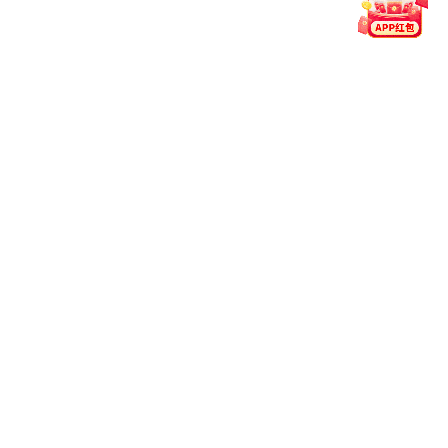
件，不仅给他本人带来了健康隐患，也引发了皇马内部对相
关责任人的严肃处理。从医疗救助到俱乐部反应，再到具体
处罚措施，每一步都体现出了足球比赛中对于运动员安全问
题日益增强的重视程度，这是值得肯定和推广的一种态度。
未来，我们希望能够借鉴此次经验教训，在职业体育领域内
形成一个更加完善、安全、有序的发展环境，让每一位运动
员都能在充分保障自身健康权益前提下，全心投入到他们热
爱的项目中去，为广大球迷奉献更多精彩瞬间。
分享到：