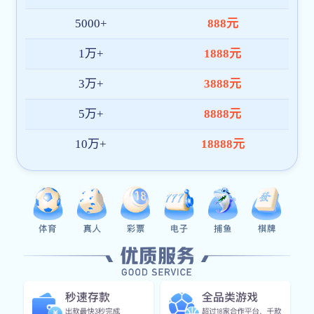
重撞击到地面，导致他的头部受伤。这一瞬间引起了现场观
众的惊呼，医务人员迅速进入场内进行紧急救治。
随着医疗团队的介入，巴尔韦德很快被评估出血情况严重，
并且伴有失去意识的症状。在经过几分钟的现场急救后，他
被立即送往附近医院接受进一步检查。赛后，关于他伤情的
消息迅速传播，引发了球迷和媒体的高度关注。
由于这一事件发生在公众视野之中，因此各方对于巴尔韦德
的健康状况非常关心。幸运的是，在经过全面检查后，他被
医生告知仅为轻微脑震荡，无生命危险，但仍需遵循专业医
师的建议进行休养。
2、医疗救助过程分析
当事故发生时，现场医疗团队根据预定程序迅速启动紧急救
助流程。他们首先对巴尔韦德进行了初步评估，包括意识状