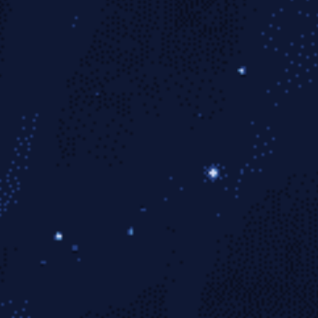
呈现出双重标准。在不同文化背景下，对于运动员表现的接受程
场上的幽默感，而另一些国家则可能对此表示强烈不满，从而加
社会价值观
件的反应同样复杂且多元。一方面，许多人欣赏他的洒脱与自信
不少人认为这样的举动是不成熟甚至是傲慢之举。这种分歧反映
值观念的不一致。
意见相互碰撞，使得讨论不断升温。一部分球迷为姆巴佩辩护，
评判。而另一部分人士却认为，无论如何作为公众人物，他都需
足球领域，同样适用于其他体育项目。这表明，在当今信息爆炸
形象的问题。这使得他们在享受比赛乐趣的时候，也不得不承担
与情绪管理