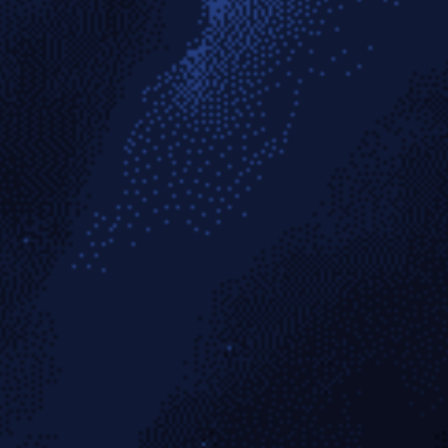
运动员敲响了警钟：无论处于怎样的位置，都必须清楚自己言行
同时，也要努力维护赛事本身所传达出的竞技精神。
发的话题不仅涉及到个人行为本身，更蕴含着复杂且多层次的社
业责任，每一个环节都体现出了现代体育环境中的挑战与机遇。
件所带来的影响及其背后的意义。
放和包容的心态来看待类似事件，让每位运动员都有机会展示真
康发展。无论如何，在追求胜利和荣誉之余，我们始终不能忽视
一。