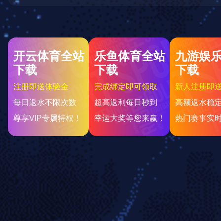
首页
体育快讯
正
本文将围绕"姆巴佩大笑引发
在比赛中的表现及其背后的
动员心理和职业素养四个方
背后更深层次的情感与态度
1、媒体解读与
在每一场重要的比赛中，媒
这是轻视对手的不尊重，而
了广泛讨论。
许多评论员指出，姆巴佩在
种方式来表达自己对比赛结