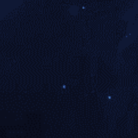
上一篇
格里芬强调骑士需向雷霆学习在
你可能感兴趣的内容
美足协CEO透露波切蒂诺专注20
在2026年世界杯即将到来之际，波切
2026-06-23
阿隆索与弗里克携手展望西超杯
在即将到来的西超杯决战中，阿隆索与
2026-06-30