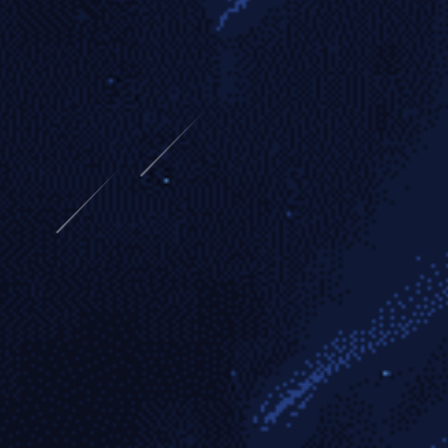
此外，媒体对于这种现象也
更加包容和理解运动员在赛
2、公众反应与
公众对于姆巴佩大笑这一事
年轻球员；另一方面，也有
争意识及人际交往等方面价
尤其是在社交平台上，不同
过程，不必过于拘泥于外界
持一定程度的谨慎与克制。
这种公众反应不仅仅局限于
的竞争，还需时刻小心自身
3、运动员心理