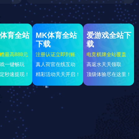
讨。首先，我们将分析姆巴佩
将从媒体解读、公众反应、运
希望能够揭示姆巴佩这一行为
的态度。
不同角度进行解读，有些认为
行为迅速成为热点话题，引发
状态下对压力的释放。他用这
论焦点。