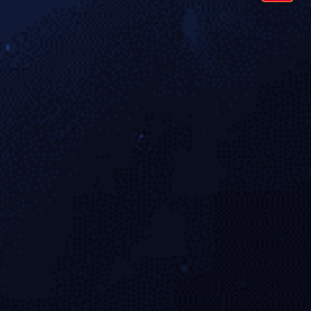
所带来的影响。面对镜头时，
会文化背景。从媒体报道到公
只有综合考虑这些因素，我们
实自我，同时也能承担起相应
人性化的一面，因为这正是让