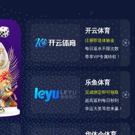
App
公司
体育
注册入口
简介
快讯
看更便捷
端支持、高清视频、 实时